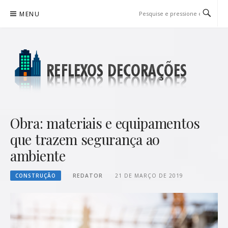
Pular
MENU
para
o
conteúdo
REFLEXOS DECORAÇÕES
BLOG DE DICAS P/ SUA CASA
Obra: materiais e equipamentos
que trazem segurança ao
ambiente
CONSTRUÇÃO
REDATOR
21 DE MARÇO DE 2019