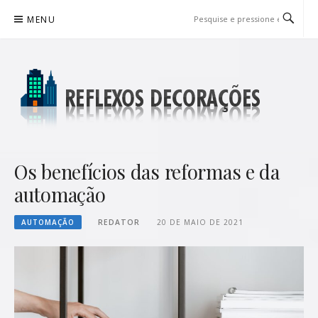
Pular
MENU
para
o
conteúdo
REFLEXOS DECORAÇÕES
BLOG DE DICAS P/ SUA CASA
Os benefícios das reformas e da
automação
AUTOMAÇÃO
REDATOR
20 DE MAIO DE 2021