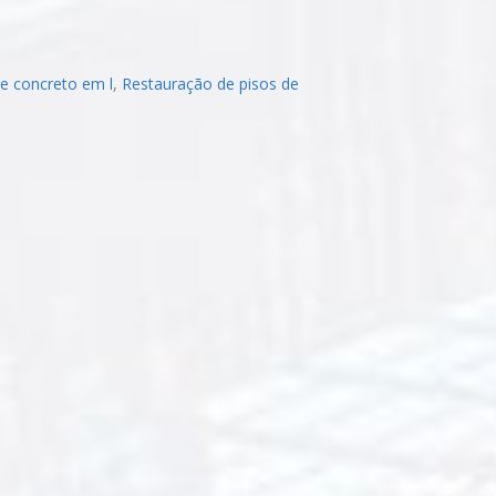
e concreto em l
,
Restauração de pisos de