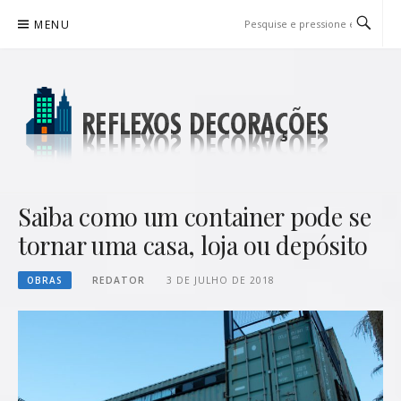
Pular
MENU
para
o
conteúdo
REFLEXOS DECORAÇÕES
BLOG DE DICAS P/ SUA CASA
Saiba como um container pode se
tornar uma casa, loja ou depósito
OBRAS
REDATOR
3 DE JULHO DE 2018