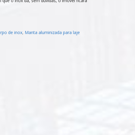
 que o inox dá, sem dúvidas, o imóvel ficará
rpo de inox
,
Manta aluminizada para laje