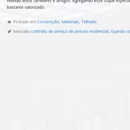
reunião entre familiares e amigos. Agregando esse toque especial
bastante valorizado.
Postado em
Construção
,
Materiais
,
Telhado
Marcado
contrato de serviço de pintura residencial
,
Guarda co