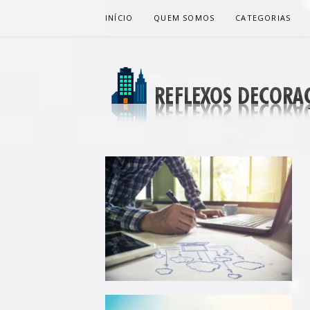
Pular
INÍCIO
QUEM SOMOS
CATEGORIAS
para
o
conteúdo
REFLEXOS 
BLOG DE DICAS P/ SUA CASA