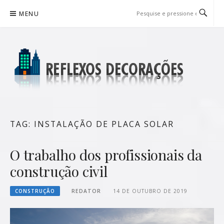
Pular
MENU
para
o
conteúdo
REFLEXOS DECORAÇÕES
BLOG DE DICAS P/ SUA CASA
TAG:
INSTALAÇÃO DE PLACA SOLAR
O trabalho dos profissionais da
construção civil
CONSTRUÇÃO
REDATOR
14 DE OUTUBRO DE 2019