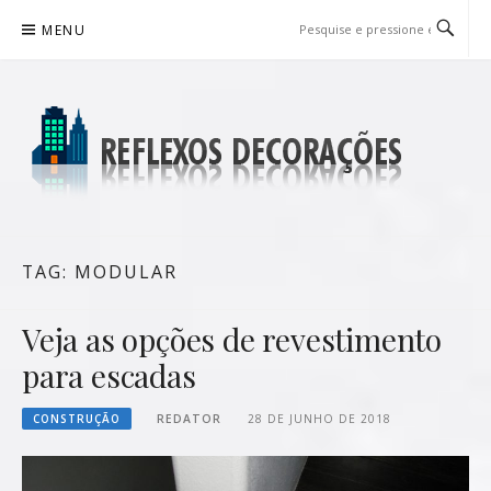
Pular
MENU
para
o
conteúdo
REFLEXOS DECORAÇÕES
BLOG DE DICAS P/ SUA CASA
TAG:
MODULAR
Veja as opções de revestimento
para escadas
CONSTRUÇÃO
REDATOR
28 DE JUNHO DE 2018