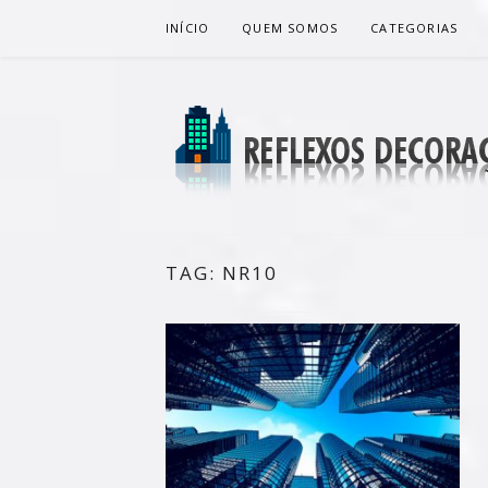
Pular
INÍCIO
QUEM SOMOS
CATEGORIAS
para
o
conteúdo
REFLEXOS 
BLOG DE DICAS P/ SUA CASA
TAG:
NR10