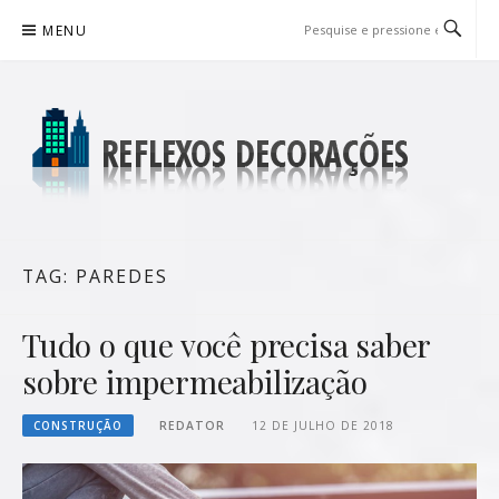
Pular
MENU
para
o
conteúdo
REFLEXOS DECORAÇÕES
BLOG DE DICAS P/ SUA CASA
TAG:
PAREDES
Tudo o que você precisa saber
sobre impermeabilização
CONSTRUÇÃO
REDATOR
12 DE JULHO DE 2018