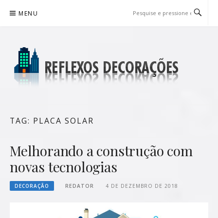
Pular
MENU
para
o
conteúdo
REFLEXOS DECORAÇÕES
BLOG DE DICAS P/ SUA CASA
TAG:
PLACA SOLAR
Melhorando a construção com
novas tecnologias
DECORAÇÃO
REDATOR
4 DE DEZEMBRO DE 2018