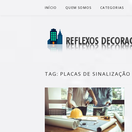
Pular
INÍCIO
QUEM SOMOS
CATEGORIAS
para
o
conteúdo
REFLEXOS 
BLOG DE DICAS P/ SUA CASA
TAG:
PLACAS DE SINALIZAÇÃO