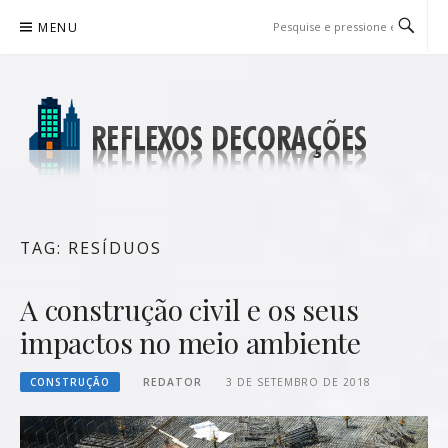
Pular
MENU
para
o
conteúdo
REFLEXOS DECORAÇÕES
BLOG DE DICAS P/ SUA CASA
TAG:
RESÍDUOS
A construção civil e os seus
impactos no meio ambiente
CONSTRUÇÃO
REDATOR
3 DE SETEMBRO DE 2018