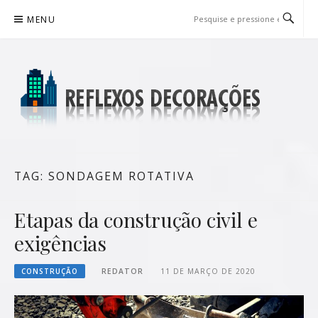
Pular
MENU
para
o
conteúdo
REFLEXOS DECORAÇÕES
BLOG DE DICAS P/ SUA CASA
TAG:
SONDAGEM ROTATIVA
Etapas da construção civil e
exigências
CONSTRUÇÃO
REDATOR
11 DE MARÇO DE 2020