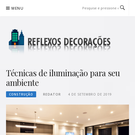
Pular
MENU
para
o
conteúdo
REFLEXOS DECORAÇÕES
BLOG DE DICAS P/ SUA CASA
Técnicas de iluminação para seu
ambiente
CONSTRUÇÃO
REDATOR
4 DE SETEMBRO DE 2019