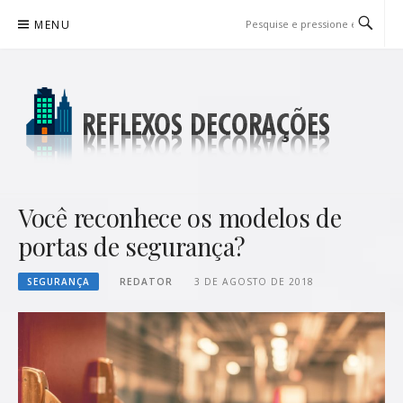
Pular
MENU
para
o
conteúdo
REFLEXOS DECORAÇÕES
BLOG DE DICAS P/ SUA CASA
Você reconhece os modelos de
portas de segurança?
SEGURANÇA
REDATOR
3 DE AGOSTO DE 2018