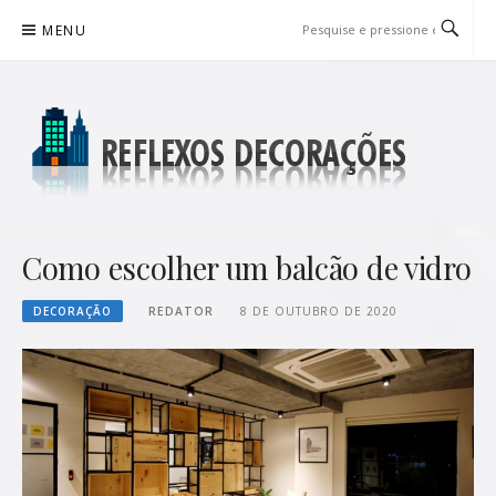
Pular
MENU
para
o
conteúdo
REFLEXOS DECORAÇÕES
BLOG DE DICAS P/ SUA CASA
Como escolher um balcão de vidro
DECORAÇÃO
REDATOR
8 DE OUTUBRO DE 2020