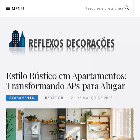
Pular
MENU
para
o
conteúdo
REFLEXOS DECORAÇÕES
BLOG DE DICAS P/ SUA CASA
Estilo Rústico em Apartamentos:
Transformando APs para Alugar
ACABAMENTO
REDATOR
21 DE MARÇO DE 2023